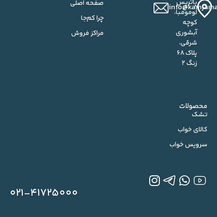
پاتریس
صفحه اصلی
info@kamjama
لومومبا،
چرا کم‌جا
کوچه
آبشوری
مراکز فروش
شرقی،
پلاک ۶۸
زنگ ۲
محصولات
تشک
کالای خواب
سرویس خواب
۰۲۱-۴۱۷۲۵۰۰۰