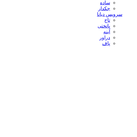
ساده
جکدار
سرویس دیانا
تاج
پاتختی
آینه
دراور
پاف