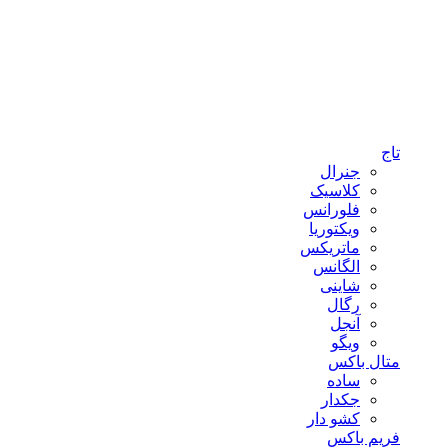
تاج
جنرال
کلاسیک
فلورانس
ویکتوریا
ماتریکس
الگانس
شاینی
رگال
آنجل
ویگو
متال باکس
ساده
جکدار
کشو دار
فریم باکس