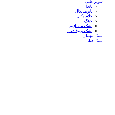
سوپر طبی
پاندا
بایومدیکال
کلاسیکال
کینگ
تشک ماساژور
تشک پروفشنال
تشک مهمان
تشک هتلی