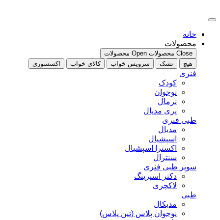
پرش
به
محتوا
خانه
محصولات
Close محصولات
Open محصولات
هیچ
تشک
سرویس خواب
کالای خواب
اکسسوری
فنری
کودک
نوجوان
نرمال
پری مدیال
طبی فنری
مدیال
اسپشیال
اکسترا اسپشیال
سنترال
سوپر طبی فنری
دکتر اسپرینگ
لاکچری
طبی
مدیکال
نوجوان پلاس (تین پلاس)