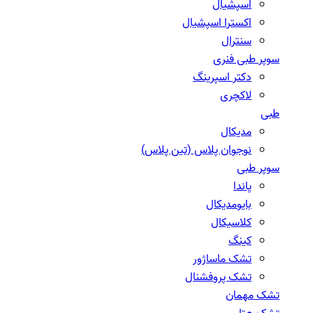
اسپشیال
اکسترا اسپشیال
سنترال
سوپر طبی فنری
دکتر اسپرینگ
لاکچری
طبی
مدیکال
نوجوان پلاس (تین پلاس)
سوپر طبی
پاندا
بایومدیکال
کلاسیکال
کینگ
تشک ماساژور
تشک پروفشنال
تشک مهمان