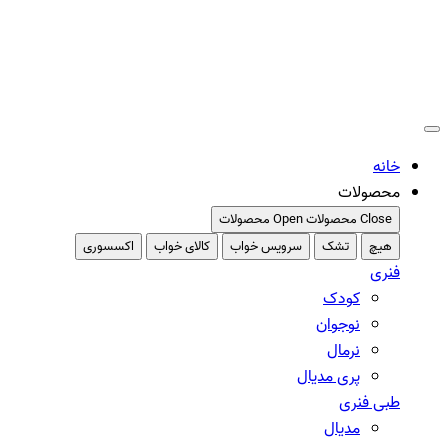
پرش
به
محتوا
خانه
محصولات
Close محصولات
Open محصولات
هیچ
تشک
سرویس خواب
کالای خواب
اکسسوری
فنری
کودک
نوجوان
نرمال
پری مدیال
طبی فنری
مدیال