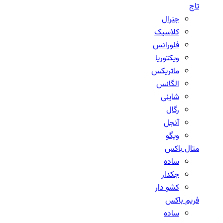
تاج
جنرال
کلاسیک
فلورانس
ویکتوریا
ماتریکس
الگانس
شاینی
رگال
آنجل
ویگو
متال باکس
ساده
جکدار
کشو دار
فریم باکس
ساده