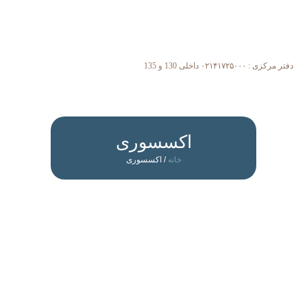
دفتر مرکزی : ۰۲۱۴۱۷۲۵۰۰۰ داخلی 130 و 135
اکسسوری
خانه
/ اکسسوری
بالشت گردنی طبی ( مموری کول
ژل )
247,193,000
﷼