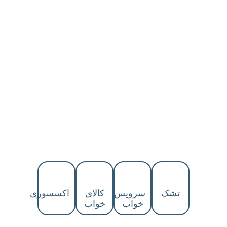
محافظ بالشت
12,196,000
﷼
محافظ تشک
15,848,000
﷼
–
41,228,000
﷼
تشک
سرویس
کالای
اکسسوری
خواب
خواب