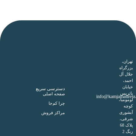
تهران،
بزرگراه
جلال آل
احمد،
خیابان
دسترسی سریع
پاتریس
صفحه اصلی
info@kamjamattress
لومومبا،
چرا کم‌جا
کوچه
آبشوری
مراکز فروش
شرقی،
پلاک 68
زنگ 2