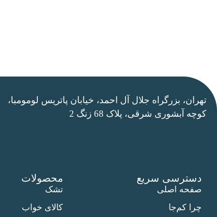
سرویس خواب دیانا
102,506,000
﷼
–
198,444,000
﷼
تهران، بزرگراه جلال آل احمد، خیابان پاتریس لومومبا،
کوچه آبشوری شرقی، پلاک 68 زنگ 2
دسترسی سریع
محصولات
صفحه اصلی
تشک
چرا کم‌جا
کالای خواب