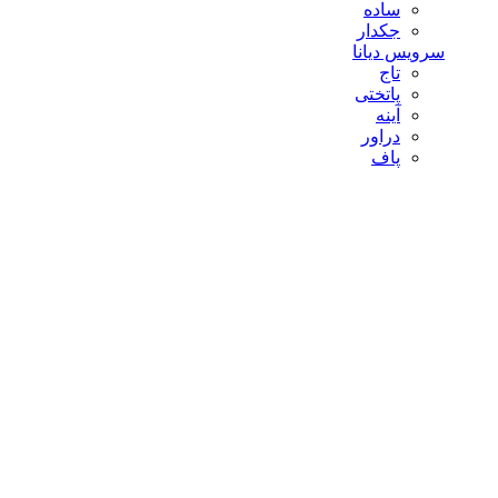
ساده
جکدار
سرویس دیانا
تاج
پاتختی
آینه
دراور
پاف