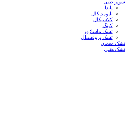
سوپر طبی
پاندا
بایومدیکال
کلاسیکال
کینگ
تشک ماساژور
تشک پروفشنال
تشک مهمان
تشک هتلی