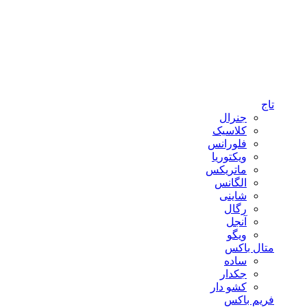
تاج
جنرال
کلاسیک
فلورانس
ویکتوریا
ماتریکس
الگانس
شاینی
رگال
آنجل
ویگو
متال باکس
ساده
جکدار
کشو دار
فریم باکس