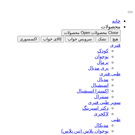
پرش
به
محتوا
خانه
محصولات
Close محصولات
Open محصولات
هیچ
تشک
سرویس خواب
کالای خواب
اکسسوری
فنری
کودک
نوجوان
نرمال
پری مدیال
طبی فنری
مدیال
اسپشیال
اکسترا اسپشیال
سنترال
سوپر طبی فنری
دکتر اسپرینگ
لاکچری
طبی
مدیکال
نوجوان پلاس (تین پلاس)