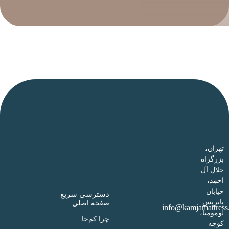
تهران،
بزرگراه
جلال آل
احمد،
خیابان
دسترسی سریع
پاتریس
صفحه اصلی
info@kamjamattress
لومومبا،
چرا کم‌جا
کوچه