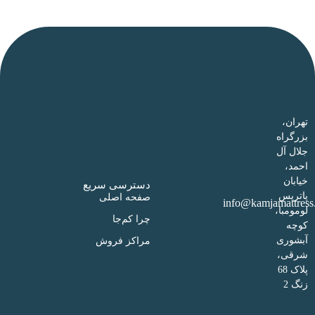
تهران،
بزرگراه
جلال آل
احمد،
خیابان
دسترسی سریع
پاتریس
صفحه اصلی
info@kamjamattress
لومومبا،
چرا کم‌جا
کوچه
آبشوری
مراکز فروش
شرقی،
پلاک 68
زنگ 2