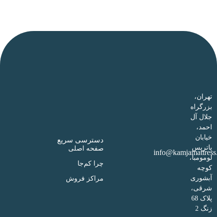
تهران،
بزرگراه
جلال آل
احمد،
خیابان
دسترسی سریع
پاتریس
صفحه اصلی
info@kamjamattres
لومومبا،
چرا کم‌جا
کوچه
آبشوری
مراکز فروش
شرقی،
پلاک 68
زنگ 2